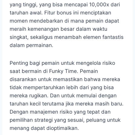
yang tinggi, yang bisa mencapai 10,000x dari
taruhan awal. Fitur bonus ini menciptakan
momen mendebarkan di mana pemain dapat
meraih kemenangan besar dalam waktu
singkat, sekaligus menambah elemen fantastis
dalam permainan.
Penting bagi pemain untuk mengelola risiko
saat bermain di Funky Time. Pemain
disarankan untuk memastikan bahwa mereka
tidak mempertaruhkan lebih dari yang bisa
mereka rugikan. Dan untuk memulai dengan
taruhan kecil terutama jika mereka masih baru.
Dengan manajemen risiko yang tepat dan
pemilihan strategi yang sesuai, peluang untuk
menang dapat dioptimalkan.