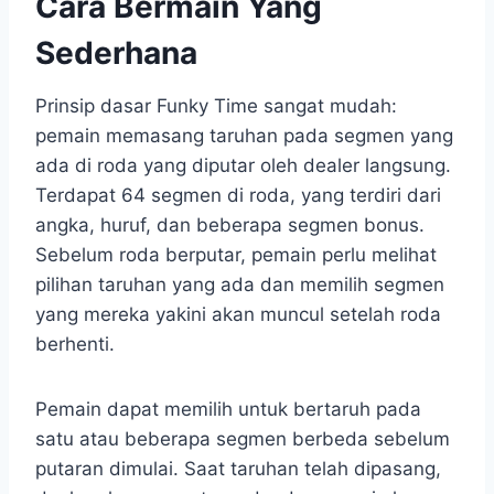
Cara Bermain Yang
Sederhana
Prinsip dasar Funky Time sangat mudah:
pemain memasang taruhan pada segmen yang
ada di roda yang diputar oleh dealer langsung.
Terdapat 64 segmen di roda, yang terdiri dari
angka, huruf, dan beberapa segmen bonus.
Sebelum roda berputar, pemain perlu melihat
pilihan taruhan yang ada dan memilih segmen
yang mereka yakini akan muncul setelah roda
berhenti.
Pemain dapat memilih untuk bertaruh pada
satu atau beberapa segmen berbeda sebelum
putaran dimulai. Saat taruhan telah dipasang,