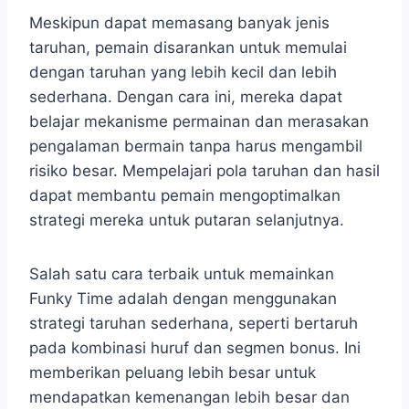
Meskipun dapat memasang banyak jenis
taruhan, pemain disarankan untuk memulai
dengan taruhan yang lebih kecil dan lebih
sederhana. Dengan cara ini, mereka dapat
belajar mekanisme permainan dan merasakan
pengalaman bermain tanpa harus mengambil
risiko besar. Mempelajari pola taruhan dan hasil
dapat membantu pemain mengoptimalkan
strategi mereka untuk putaran selanjutnya.
Salah satu cara terbaik untuk memainkan
Funky Time adalah dengan menggunakan
strategi taruhan sederhana, seperti bertaruh
pada kombinasi huruf dan segmen bonus. Ini
memberikan peluang lebih besar untuk
mendapatkan kemenangan lebih besar dan