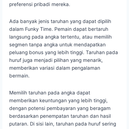
preferensi pribadi mereka.
Ada banyak jenis taruhan yang dapat dipilih
dalam Funky Time. Pemain dapat bertaruh
langsung pada angka tertentu, atau memilih
segmen tanpa angka untuk mendapatkan
peluang bonus yang lebih tinggi. Taruhan pada
huruf juga menjadi pilihan yang menarik,
memberikan variasi dalam pengalaman
bermain.
Memilih taruhan pada angka dapat
memberikan keuntungan yang lebih tinggi,
dengan potensi pembayaran yang beragam
berdasarkan penempatan taruhan dan hasil
putaran. Di sisi lain, taruhan pada huruf sering