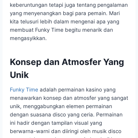
keberuntungan tetapi juga tentang pengalaman
yang menyenangkan bagi para pemain. Mari
kita telusuri lebih dalam mengenai apa yang
membuat Funky Time begitu menarik dan
mengasyikkan.
Konsep dan Atmosfer Yang
Unik
Funky Time
adalah permainan kasino yang
menawarkan konsep dan atmosfer yang sangat
unik, menggabungkan elemen permainan
dengan suasana disco yang ceria. Permainan
ini hadir dengan tampilan visual yang
berwarna-warni dan diiringi oleh musik disco