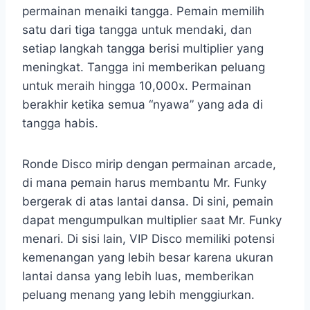
permainan menaiki tangga. Pemain memilih
satu dari tiga tangga untuk mendaki, dan
setiap langkah tangga berisi multiplier yang
meningkat. Tangga ini memberikan peluang
untuk meraih hingga 10,000x. Permainan
berakhir ketika semua “nyawa” yang ada di
tangga habis.
Ronde Disco mirip dengan permainan arcade,
di mana pemain harus membantu Mr. Funky
bergerak di atas lantai dansa. Di sini, pemain
dapat mengumpulkan multiplier saat Mr. Funky
menari. Di sisi lain, VIP Disco memiliki potensi
kemenangan yang lebih besar karena ukuran
lantai dansa yang lebih luas, memberikan
peluang menang yang lebih menggiurkan.