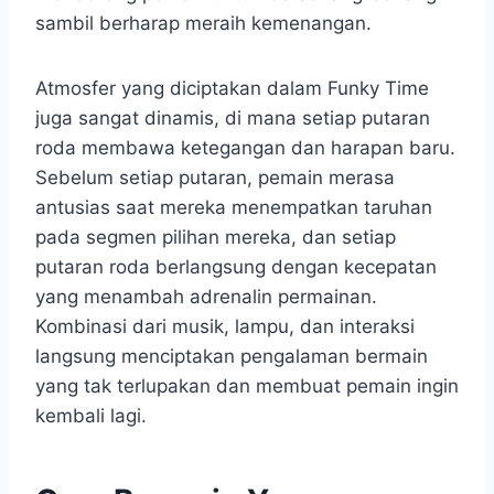
sambil berharap meraih kemenangan.
Atmosfer yang diciptakan dalam Funky Time
juga sangat dinamis, di mana setiap putaran
roda membawa ketegangan dan harapan baru.
Sebelum setiap putaran, pemain merasa
antusias saat mereka menempatkan taruhan
pada segmen pilihan mereka, dan setiap
putaran roda berlangsung dengan kecepatan
yang menambah adrenalin permainan.
Kombinasi dari musik, lampu, dan interaksi
langsung menciptakan pengalaman bermain
yang tak terlupakan dan membuat pemain ingin
kembali lagi.