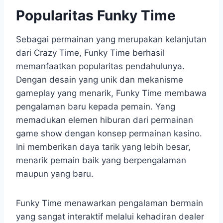
Popularitas Funky Time
Sebagai permainan yang merupakan kelanjutan
dari Crazy Time, Funky Time berhasil
memanfaatkan popularitas pendahulunya.
Dengan desain yang unik dan mekanisme
gameplay yang menarik, Funky Time membawa
pengalaman baru kepada pemain. Yang
memadukan elemen hiburan dari permainan
game show dengan konsep permainan kasino.
Ini memberikan daya tarik yang lebih besar,
menarik pemain baik yang berpengalaman
maupun yang baru.
Funky Time menawarkan pengalaman bermain
yang sangat interaktif melalui kehadiran dealer