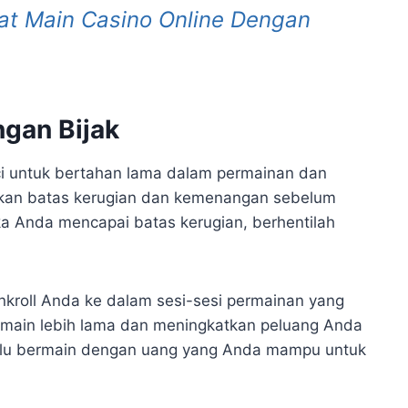
t Main Casino Online Dengan
ngan Bijak
ci untuk bertahan lama dalam permainan dan
ukan batas kerugian dan kemenangan sebelum
ika Anda mencapai batas kerugian, berhentilah
nkroll Anda ke dalam sesi-sesi permainan yang
ermain lebih lama dan meningkatkan peluang Anda
elalu bermain dengan uang yang Anda mampu untuk