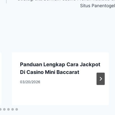
Situs Panentogel
Panduan Lengkap Cara Jackpot
Di Casino Mini Baccarat
03/20/2026