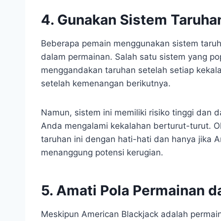
4.
Gunakan Sistem Taruha
Beberapa pemain menggunakan sistem taruh
dalam permainan. Salah satu sistem yang po
menggandakan taruhan setelah setiap kekal
setelah kemenangan berikutnya.
Namun, sistem ini memiliki risiko tinggi dan
Anda mengalami kekalahan berturut-turut. O
taruhan ini dengan hati-hati dan hanya jika 
menanggung potensi kerugian.
5.
Amati Pola Permainan d
Meskipun American Blackjack adalah permai