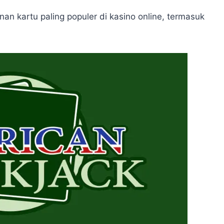
an kartu paling populer di kasino online, termasuk