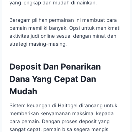
yang lengkap dan mudah dimainkan.
Beragam pilihan permainan ini membuat para
pemain memiliki banyak. Opsi untuk menikmati
aktivitas judi online sesuai dengan minat dan
strategi masing-masing.
Deposit Dan Penarikan
Dana Yang Cepat Dan
Mudah
Sistem keuangan di Haitogel dirancang untuk
memberikan kenyamanan maksimal kepada
para pemain. Dengan proses deposit yang
sangat cepat, pemain bisa segera mengisi