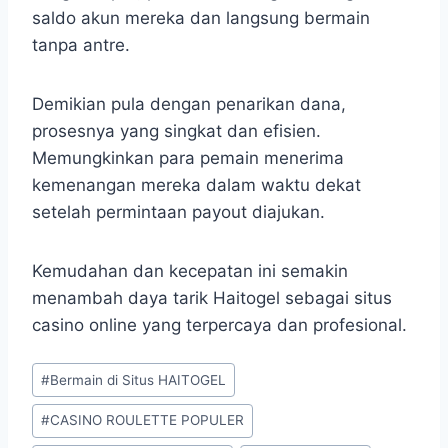
saldo akun mereka dan langsung bermain
tanpa antre.
Demikian pula dengan penarikan dana,
prosesnya yang singkat dan efisien.
Memungkinkan para pemain menerima
kemenangan mereka dalam waktu dekat
setelah permintaan payout diajukan.
Kemudahan dan kecepatan ini semakin
menambah daya tarik Haitogel sebagai situs
casino online yang terpercaya dan profesional.
Post
#
Bermain di Situs HAITOGEL
Tags:
#
CASINO ROULETTE POPULER