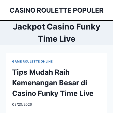
Skip
CASINO ROULETTE POPULER
to
content
Jackpot Casino Funky
Time Live
GAME ROULETTE ONLINE
Tips Mudah Raih
Kemenangan Besar di
Casino Funky Time Live
03/20/2026