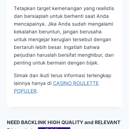
Tetapkan target kemenangan yang realistis
dan bersiaplah untuk berhenti saat Anda
mencapainya. Jika Anda sudah mengalami
kekalahan beruntun, jangan berusaha
untuk mengejar kerugian tersebut dengan
bertaruh lebih besar. Ingatlah bahwa
perjudian haruslah bersifat menghibur, dan
penting untuk bermain dengan bijak.
Simak dan ikuti terus informasi terlengkap
lainnya hanya di
CASINO ROULETTE
POPULER
.
NEED BACKLINK HIGH QUALITY and RELEVANT