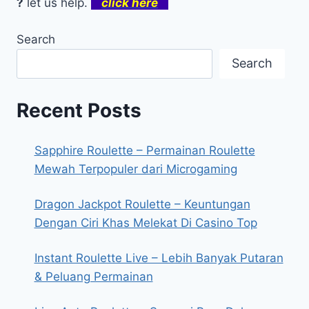
?
let us help.
click here
Search
Search
Recent Posts
Sapphire Roulette – Permainan Roulette
Mewah Terpopuler dari Microgaming
Dragon Jackpot Roulette – Keuntungan
Dengan Ciri Khas Melekat Di Casino Top
Instant Roulette Live – Lebih Banyak Putaran
& Peluang Permainan