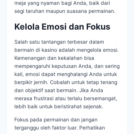
meja yang nyaman bagi Anda, baik dari
segi taruhan maupun suasana permainan.
Kelola Emosi dan Fokus
Salah satu tantangan terbesar dalam
bermain di kasino adalah mengelola emosi.
Kemenangan dan kekalahan bisa
mempengaruhi keputusan Anda, dan sering
kali, emosi dapat menghalangi Anda untuk
berpikir jernih. Cobalah untuk tetap tenang
dan objektif saat bermain. Jika Anda
merasa frustrasi atau terlalu bersemangat,
lebih baik untuk beristirahat sejenak.
Fokus pada permainan dan jangan
terganggu oleh faktor luar. Perhatikan