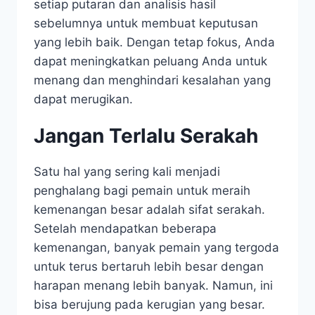
setiap putaran dan analisis hasil
sebelumnya untuk membuat keputusan
yang lebih baik. Dengan tetap fokus, Anda
dapat meningkatkan peluang Anda untuk
menang dan menghindari kesalahan yang
dapat merugikan.
Jangan Terlalu Serakah
Satu hal yang sering kali menjadi
penghalang bagi pemain untuk meraih
kemenangan besar adalah sifat serakah.
Setelah mendapatkan beberapa
kemenangan, banyak pemain yang tergoda
untuk terus bertaruh lebih besar dengan
harapan menang lebih banyak. Namun, ini
bisa berujung pada kerugian yang besar.