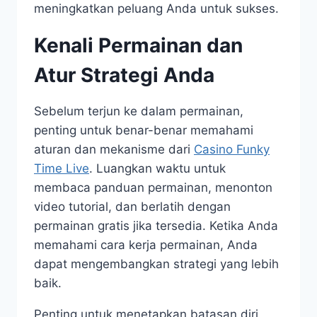
meningkatkan peluang Anda untuk sukses.
Kenali Permainan dan
Atur Strategi Anda
Sebelum terjun ke dalam permainan,
penting untuk benar-benar memahami
aturan dan mekanisme dari
Casino Funky
Time Live
. Luangkan waktu untuk
membaca panduan permainan, menonton
video tutorial, dan berlatih dengan
permainan gratis jika tersedia. Ketika Anda
memahami cara kerja permainan, Anda
dapat mengembangkan strategi yang lebih
baik.
Penting untuk menetapkan batasan diri