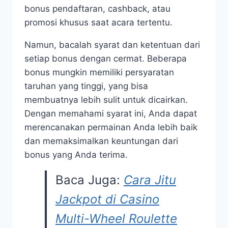
bonus pendaftaran, cashback, atau
promosi khusus saat acara tertentu.
Namun, bacalah syarat dan ketentuan dari
setiap bonus dengan cermat. Beberapa
bonus mungkin memiliki persyaratan
taruhan yang tinggi, yang bisa
membuatnya lebih sulit untuk dicairkan.
Dengan memahami syarat ini, Anda dapat
merencanakan permainan Anda lebih baik
dan memaksimalkan keuntungan dari
bonus yang Anda terima.
Baca Juga:
Cara Jitu
Jackpot di Casino
Multi-Wheel Roulette