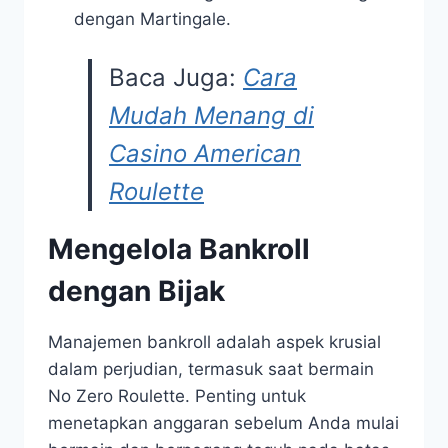
dengan Martingale.
Baca Juga:
Cara
Mudah Menang di
Casino American
Roulette
Mengelola Bankroll
dengan Bijak
Manajemen bankroll adalah aspek krusial
dalam perjudian, termasuk saat bermain
No Zero Roulette. Penting untuk
menetapkan anggaran sebelum Anda mulai