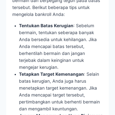
bermain dan berpegang teguh pada batas
tersebut. Berikut beberapa tips untuk
mengelola bankroll Anda:
Tentukan Batas Kerugian
: Sebelum
bermain, tentukan seberapa banyak
Anda bersedia untuk kehilangan. Jika
Anda mencapai batas tersebut,
berhentilah bermain dan jangan
terjebak dalam keinginan untuk
mengejar kerugian.
Tetapkan Target Kemenangan
: Selain
batas kerugian, Anda juga harus
menetapkan target kemenangan. Jika
Anda mencapai target tersebut,
pertimbangkan untuk berhenti bermain
dan mengambil keuntungan.