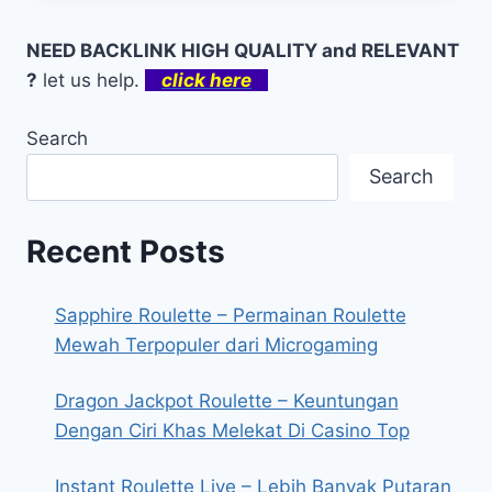
NEED BACKLINK HIGH QUALITY and RELEVANT
?
let us help.
click here
Search
Search
Recent Posts
Sapphire Roulette – Permainan Roulette
Mewah Terpopuler dari Microgaming
Dragon Jackpot Roulette – Keuntungan
Dengan Ciri Khas Melekat Di Casino Top
Instant Roulette Live – Lebih Banyak Putaran