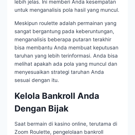
lebih jelas. Ini memberi Anda kesempatan
untuk menganalisis pola hasil yang muncul.
Meskipun roulette adalah permainan yang
sangat bergantung pada keberuntungan,
menganalisis beberapa putaran terakhir
bisa membantu Anda membuat keputusan
taruhan yang lebih terinformasi. Anda bisa
melihat apakah ada pola yang muncul dan
menyesuaikan strategi taruhan Anda
sesuai dengan itu.
Kelola Bankroll Anda
Dengan Bijak
Saat bermain di kasino online, terutama di
Zoom Roulette, pengelolaan bankroll