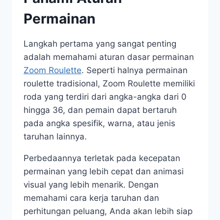
Permainan
Langkah pertama yang sangat penting
adalah memahami aturan dasar permainan
Zoom Roulette
. Seperti halnya permainan
roulette tradisional, Zoom Roulette memiliki
roda yang terdiri dari angka-angka dari 0
hingga 36, dan pemain dapat bertaruh
pada angka spesifik, warna, atau jenis
taruhan lainnya.
Perbedaannya terletak pada kecepatan
permainan yang lebih cepat dan animasi
visual yang lebih menarik. Dengan
memahami cara kerja taruhan dan
perhitungan peluang, Anda akan lebih siap