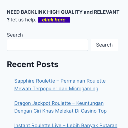
NEED BACKLINK HIGH QUALITY and RELEVANT
?
let us help.
click here
Search
Search
Recent Posts
Sapphire Roulette – Permainan Roulette
Mewah Terpopuler dari Microgaming
Dragon Jackpot Roulette – Keuntungan
Dengan Ciri Khas Melekat Di Casino Top
Instant Roulette Live – Lebih Banyak Putaran