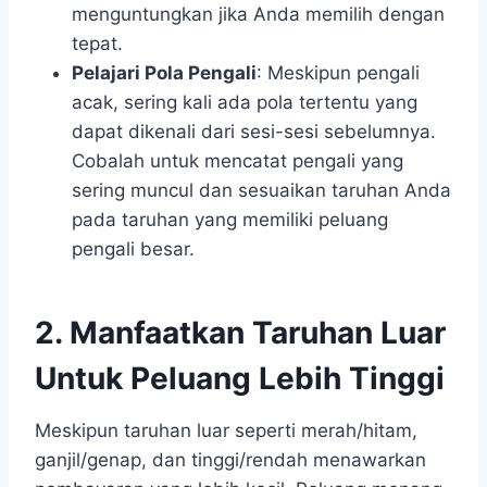
menguntungkan jika Anda memilih dengan
tepat.
Pelajari Pola Pengali
: Meskipun pengali
acak, sering kali ada pola tertentu yang
dapat dikenali dari sesi-sesi sebelumnya.
Cobalah untuk mencatat pengali yang
sering muncul dan sesuaikan taruhan Anda
pada taruhan yang memiliki peluang
pengali besar.
2.
Manfaatkan Taruhan Luar
Untuk Peluang Lebih Tinggi
Meskipun taruhan luar seperti merah/hitam,
ganjil/genap, dan tinggi/rendah menawarkan