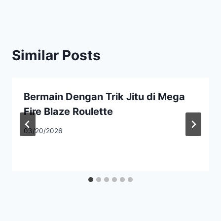
Similar Posts
Bermain Dengan Trik Jitu di Mega
Fire Blaze Roulette
03/20/2026