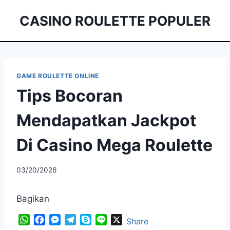
Skip
CASINO ROULETTE POPULER
to
content
GAME ROULETTE ONLINE
Tips Bocoran
Mendapatkan Jackpot
Di Casino Mega Roulette
03/20/2026
Bagikan
W
F
M
T
S
L
X
Share