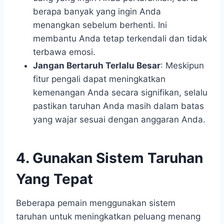
berapa banyak yang ingin Anda
menangkan sebelum berhenti. Ini
membantu Anda tetap terkendali dan tidak
terbawa emosi.
Jangan Bertaruh Terlalu Besar
: Meskipun
fitur pengali dapat meningkatkan
kemenangan Anda secara signifikan, selalu
pastikan taruhan Anda masih dalam batas
yang wajar sesuai dengan anggaran Anda.
4.
Gunakan Sistem Taruhan
Yang Tepat
Beberapa pemain menggunakan sistem
taruhan untuk meningkatkan peluang menang